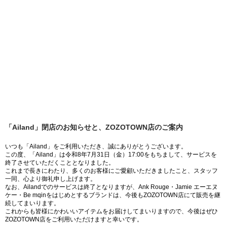
「Ailand」閉店のお知らせと、ZOZOTOWN店のご案内
いつも「Ailand」をご利用いただき、誠にありがとうございます。
この度、「Ailand」は令和8年7月31日（金）17:00をもちまして、サービスを
終了させていただくこととなりました。
これまで長きにわたり、多くのお客様にご愛顧いただきましたこと、スタッフ
一同、心より御礼申し上げます。
なお、Ailandでのサービスは終了となりますが、Ank Rouge・Jamie エーエヌ
ケー・Be mqinをはじめとするブランドは、今後もZOZOTOWN店にて販売を継
続してまいります。
これからも皆様にかわいいアイテムをお届けしてまいりますので、今後はぜひ
ZOZOTOWN店をご利用いただけますと幸いです。