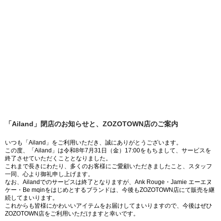
「Ailand」閉店のお知らせと、ZOZOTOWN店のご案内
いつも「Ailand」をご利用いただき、誠にありがとうございます。
この度、「Ailand」は令和8年7月31日（金）17:00をもちまして、サービスを
終了させていただくこととなりました。
これまで長きにわたり、多くのお客様にご愛顧いただきましたこと、スタッフ
一同、心より御礼申し上げます。
なお、Ailandでのサービスは終了となりますが、Ank Rouge・Jamie エーエヌ
ケー・Be mqinをはじめとするブランドは、今後もZOZOTOWN店にて販売を継
続してまいります。
これからも皆様にかわいいアイテムをお届けしてまいりますので、今後はぜひ
ZOZOTOWN店をご利用いただけますと幸いです。