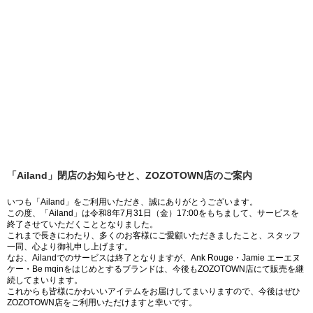
「Ailand」閉店のお知らせと、ZOZOTOWN店のご案内
いつも「Ailand」をご利用いただき、誠にありがとうございます。
この度、「Ailand」は令和8年7月31日（金）17:00をもちまして、サービスを
終了させていただくこととなりました。
これまで長きにわたり、多くのお客様にご愛顧いただきましたこと、スタッフ
一同、心より御礼申し上げます。
なお、Ailandでのサービスは終了となりますが、Ank Rouge・Jamie エーエヌ
ケー・Be mqinをはじめとするブランドは、今後もZOZOTOWN店にて販売を継
続してまいります。
これからも皆様にかわいいアイテムをお届けしてまいりますので、今後はぜひ
ZOZOTOWN店をご利用いただけますと幸いです。