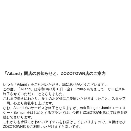
「Ailand」閉店のお知らせと、ZOZOTOWN店のご案内
いつも「Ailand」をご利用いただき、誠にありがとうございます。
この度、「Ailand」は令和8年7月31日（金）17:00をもちまして、サービスを
終了させていただくこととなりました。
これまで長きにわたり、多くのお客様にご愛顧いただきましたこと、スタッフ
一同、心より御礼申し上げます。
なお、Ailandでのサービスは終了となりますが、Ank Rouge・Jamie エーエヌ
ケー・Be mqinをはじめとするブランドは、今後もZOZOTOWN店にて販売を継
続してまいります。
これからも皆様にかわいいアイテムをお届けしてまいりますので、今後はぜひ
ZOZOTOWN店をご利用いただけますと幸いです。