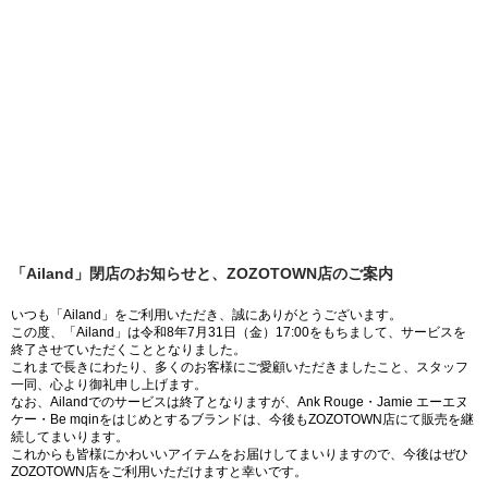
「Ailand」閉店のお知らせと、ZOZOTOWN店のご案内
いつも「Ailand」をご利用いただき、誠にありがとうございます。
この度、「Ailand」は令和8年7月31日（金）17:00をもちまして、サービスを
終了させていただくこととなりました。
これまで長きにわたり、多くのお客様にご愛顧いただきましたこと、スタッフ
一同、心より御礼申し上げます。
なお、Ailandでのサービスは終了となりますが、Ank Rouge・Jamie エーエヌ
ケー・Be mqinをはじめとするブランドは、今後もZOZOTOWN店にて販売を継
続してまいります。
これからも皆様にかわいいアイテムをお届けしてまいりますので、今後はぜひ
ZOZOTOWN店をご利用いただけますと幸いです。