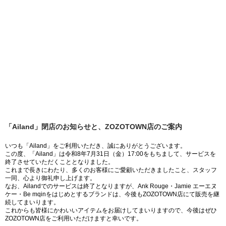
「Ailand」閉店のお知らせと、ZOZOTOWN店のご案内
いつも「Ailand」をご利用いただき、誠にありがとうございます。
この度、「Ailand」は令和8年7月31日（金）17:00をもちまして、サービスを
終了させていただくこととなりました。
これまで長きにわたり、多くのお客様にご愛顧いただきましたこと、スタッフ
一同、心より御礼申し上げます。
なお、Ailandでのサービスは終了となりますが、Ank Rouge・Jamie エーエヌ
ケー・Be mqinをはじめとするブランドは、今後もZOZOTOWN店にて販売を継
続してまいります。
これからも皆様にかわいいアイテムをお届けしてまいりますので、今後はぜひ
ZOZOTOWN店をご利用いただけますと幸いです。