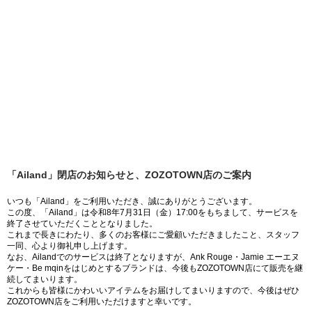
「Ailand」閉店のお知らせと、ZOZOTOWN店のご案内
いつも「Ailand」をご利用いただき、誠にありがとうございます。
この度、「Ailand」は令和8年7月31日（金）17:00をもちまして、サービスを
終了させていただくこととなりました。
これまで長きにわたり、多くのお客様にご愛顧いただきましたこと、スタッフ
一同、心より御礼申し上げます。
なお、Ailandでのサービスは終了となりますが、Ank Rouge・Jamie エーエヌ
ケー・Be mqinをはじめとするブランドは、今後もZOZOTOWN店にて販売を継
続してまいります。
これからも皆様にかわいいアイテムをお届けしてまいりますので、今後はぜひ
ZOZOTOWN店をご利用いただけますと幸いです。