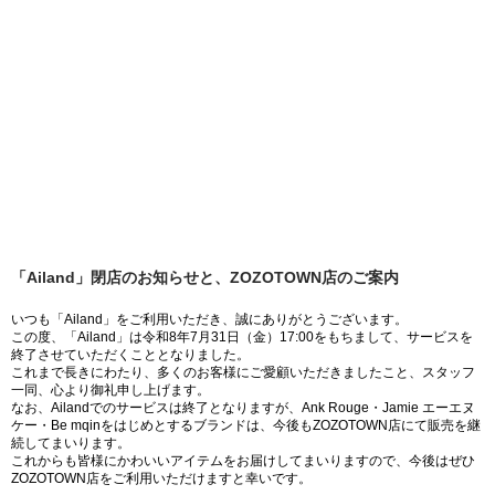
「Ailand」閉店のお知らせと、ZOZOTOWN店のご案内
いつも「Ailand」をご利用いただき、誠にありがとうございます。
この度、「Ailand」は令和8年7月31日（金）17:00をもちまして、サービスを
終了させていただくこととなりました。
これまで長きにわたり、多くのお客様にご愛顧いただきましたこと、スタッフ
一同、心より御礼申し上げます。
なお、Ailandでのサービスは終了となりますが、Ank Rouge・Jamie エーエヌ
ケー・Be mqinをはじめとするブランドは、今後もZOZOTOWN店にて販売を継
続してまいります。
これからも皆様にかわいいアイテムをお届けしてまいりますので、今後はぜひ
ZOZOTOWN店をご利用いただけますと幸いです。