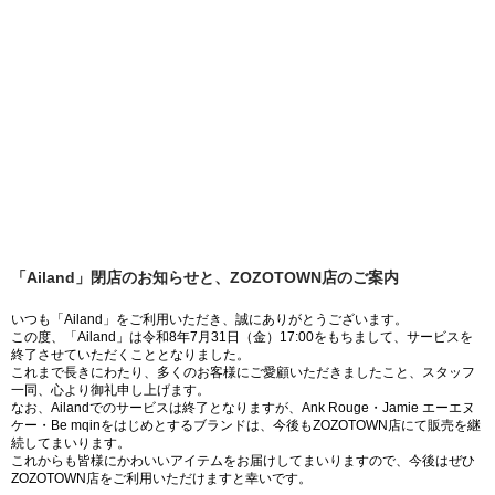
「Ailand」閉店のお知らせと、ZOZOTOWN店のご案内
いつも「Ailand」をご利用いただき、誠にありがとうございます。
この度、「Ailand」は令和8年7月31日（金）17:00をもちまして、サービスを
終了させていただくこととなりました。
これまで長きにわたり、多くのお客様にご愛顧いただきましたこと、スタッフ
一同、心より御礼申し上げます。
なお、Ailandでのサービスは終了となりますが、Ank Rouge・Jamie エーエヌ
ケー・Be mqinをはじめとするブランドは、今後もZOZOTOWN店にて販売を継
続してまいります。
これからも皆様にかわいいアイテムをお届けしてまいりますので、今後はぜひ
ZOZOTOWN店をご利用いただけますと幸いです。