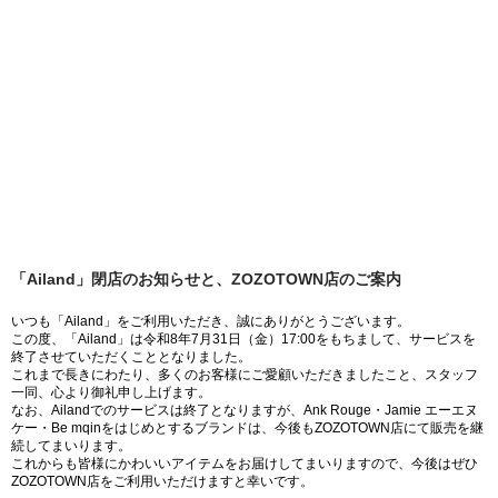
「Ailand」閉店のお知らせと、ZOZOTOWN店のご案内
いつも「Ailand」をご利用いただき、誠にありがとうございます。
この度、「Ailand」は令和8年7月31日（金）17:00をもちまして、サービスを
終了させていただくこととなりました。
これまで長きにわたり、多くのお客様にご愛顧いただきましたこと、スタッフ
一同、心より御礼申し上げます。
なお、Ailandでのサービスは終了となりますが、Ank Rouge・Jamie エーエヌ
ケー・Be mqinをはじめとするブランドは、今後もZOZOTOWN店にて販売を継
続してまいります。
これからも皆様にかわいいアイテムをお届けしてまいりますので、今後はぜひ
ZOZOTOWN店をご利用いただけますと幸いです。