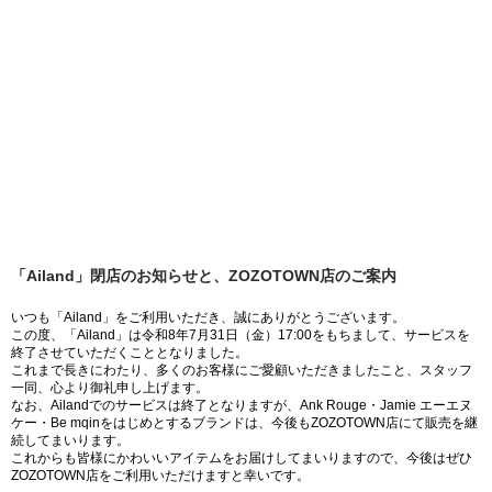
「Ailand」閉店のお知らせと、ZOZOTOWN店のご案内
いつも「Ailand」をご利用いただき、誠にありがとうございます。
この度、「Ailand」は令和8年7月31日（金）17:00をもちまして、サービスを
終了させていただくこととなりました。
これまで長きにわたり、多くのお客様にご愛顧いただきましたこと、スタッフ
一同、心より御礼申し上げます。
なお、Ailandでのサービスは終了となりますが、Ank Rouge・Jamie エーエヌ
ケー・Be mqinをはじめとするブランドは、今後もZOZOTOWN店にて販売を継
続してまいります。
これからも皆様にかわいいアイテムをお届けしてまいりますので、今後はぜひ
ZOZOTOWN店をご利用いただけますと幸いです。