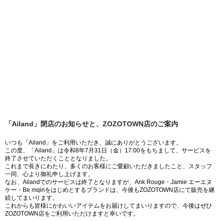
「Ailand」閉店のお知らせと、ZOZOTOWN店のご案内
いつも「Ailand」をご利用いただき、誠にありがとうございます。
この度、「Ailand」は令和8年7月31日（金）17:00をもちまして、サービスを
終了させていただくこととなりました。
これまで長きにわたり、多くのお客様にご愛顧いただきましたこと、スタッフ
一同、心より御礼申し上げます。
なお、Ailandでのサービスは終了となりますが、Ank Rouge・Jamie エーエヌ
ケー・Be mqinをはじめとするブランドは、今後もZOZOTOWN店にて販売を継
続してまいります。
これからも皆様にかわいいアイテムをお届けしてまいりますので、今後はぜひ
ZOZOTOWN店をご利用いただけますと幸いです。