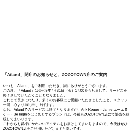
「Ailand」閉店のお知らせと、ZOZOTOWN店のご案内
いつも「Ailand」をご利用いただき、誠にありがとうございます。
この度、「Ailand」は令和8年7月31日（金）17:00をもちまして、サービスを
終了させていただくこととなりました。
これまで長きにわたり、多くのお客様にご愛顧いただきましたこと、スタッフ
一同、心より御礼申し上げます。
なお、Ailandでのサービスは終了となりますが、Ank Rouge・Jamie エーエヌ
ケー・Be mqinをはじめとするブランドは、今後もZOZOTOWN店にて販売を継
続してまいります。
これからも皆様にかわいいアイテムをお届けしてまいりますので、今後はぜひ
ZOZOTOWN店をご利用いただけますと幸いです。