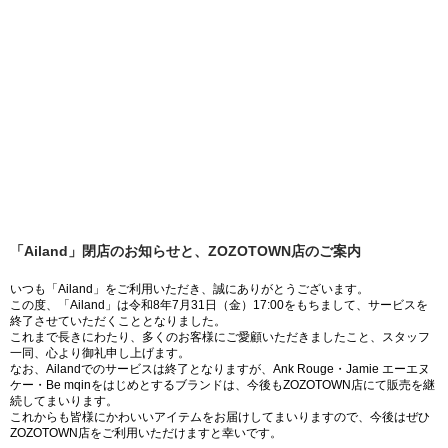
「Ailand」閉店のお知らせと、ZOZOTOWN店のご案内
いつも「Ailand」をご利用いただき、誠にありがとうございます。
この度、「Ailand」は令和8年7月31日（金）17:00をもちまして、サービスを
終了させていただくこととなりました。
これまで長きにわたり、多くのお客様にご愛顧いただきましたこと、スタッフ
一同、心より御礼申し上げます。
なお、Ailandでのサービスは終了となりますが、Ank Rouge・Jamie エーエヌ
ケー・Be mqinをはじめとするブランドは、今後もZOZOTOWN店にて販売を継
続してまいります。
これからも皆様にかわいいアイテムをお届けしてまいりますので、今後はぜひ
ZOZOTOWN店をご利用いただけますと幸いです。