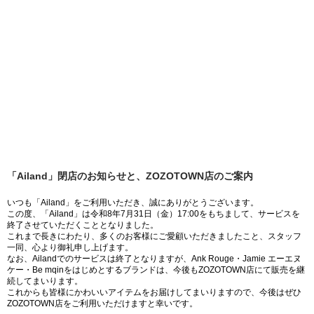
「Ailand」閉店のお知らせと、ZOZOTOWN店のご案内
いつも「Ailand」をご利用いただき、誠にありがとうございます。
この度、「Ailand」は令和8年7月31日（金）17:00をもちまして、サービスを
終了させていただくこととなりました。
これまで長きにわたり、多くのお客様にご愛顧いただきましたこと、スタッフ
一同、心より御礼申し上げます。
なお、Ailandでのサービスは終了となりますが、Ank Rouge・Jamie エーエヌ
ケー・Be mqinをはじめとするブランドは、今後もZOZOTOWN店にて販売を継
続してまいります。
これからも皆様にかわいいアイテムをお届けしてまいりますので、今後はぜひ
ZOZOTOWN店をご利用いただけますと幸いです。