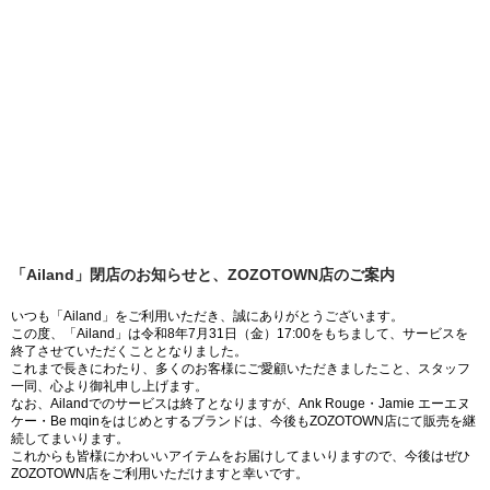
「Ailand」閉店のお知らせと、ZOZOTOWN店のご案内
いつも「Ailand」をご利用いただき、誠にありがとうございます。
この度、「Ailand」は令和8年7月31日（金）17:00をもちまして、サービスを
終了させていただくこととなりました。
これまで長きにわたり、多くのお客様にご愛顧いただきましたこと、スタッフ
一同、心より御礼申し上げます。
なお、Ailandでのサービスは終了となりますが、Ank Rouge・Jamie エーエヌ
ケー・Be mqinをはじめとするブランドは、今後もZOZOTOWN店にて販売を継
続してまいります。
これからも皆様にかわいいアイテムをお届けしてまいりますので、今後はぜひ
ZOZOTOWN店をご利用いただけますと幸いです。