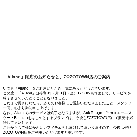
「Ailand」閉店のお知らせと、ZOZOTOWN店のご案内
いつも「Ailand」をご利用いただき、誠にありがとうございます。
この度、「Ailand」は令和8年7月31日（金）17:00をもちまして、サービスを
終了させていただくこととなりました。
これまで長きにわたり、多くのお客様にご愛顧いただきましたこと、スタッフ
一同、心より御礼申し上げます。
なお、Ailandでのサービスは終了となりますが、Ank Rouge・Jamie エーエヌ
ケー・Be mqinをはじめとするブランドは、今後もZOZOTOWN店にて販売を継
続してまいります。
これからも皆様にかわいいアイテムをお届けしてまいりますので、今後はぜひ
ZOZOTOWN店をご利用いただけますと幸いです。