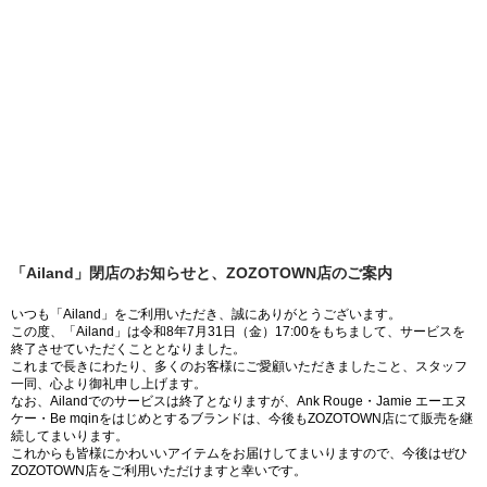
「Ailand」閉店のお知らせと、ZOZOTOWN店のご案内
いつも「Ailand」をご利用いただき、誠にありがとうございます。
この度、「Ailand」は令和8年7月31日（金）17:00をもちまして、サービスを
終了させていただくこととなりました。
これまで長きにわたり、多くのお客様にご愛顧いただきましたこと、スタッフ
一同、心より御礼申し上げます。
なお、Ailandでのサービスは終了となりますが、Ank Rouge・Jamie エーエヌ
ケー・Be mqinをはじめとするブランドは、今後もZOZOTOWN店にて販売を継
続してまいります。
これからも皆様にかわいいアイテムをお届けしてまいりますので、今後はぜひ
ZOZOTOWN店をご利用いただけますと幸いです。