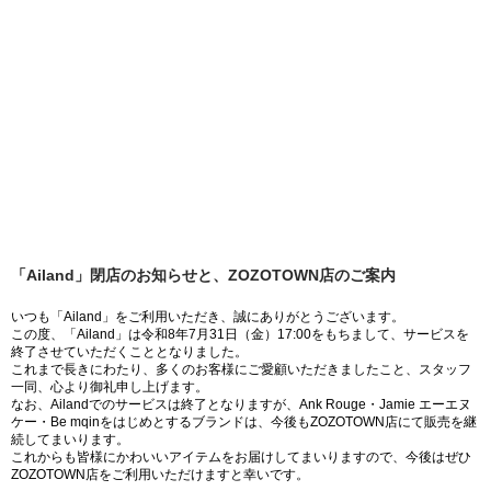
「Ailand」閉店のお知らせと、ZOZOTOWN店のご案内
いつも「Ailand」をご利用いただき、誠にありがとうございます。
この度、「Ailand」は令和8年7月31日（金）17:00をもちまして、サービスを
終了させていただくこととなりました。
これまで長きにわたり、多くのお客様にご愛顧いただきましたこと、スタッフ
一同、心より御礼申し上げます。
なお、Ailandでのサービスは終了となりますが、Ank Rouge・Jamie エーエヌ
ケー・Be mqinをはじめとするブランドは、今後もZOZOTOWN店にて販売を継
続してまいります。
これからも皆様にかわいいアイテムをお届けしてまいりますので、今後はぜひ
ZOZOTOWN店をご利用いただけますと幸いです。