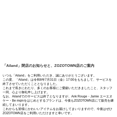
「Ailand」閉店のお知らせと、ZOZOTOWN店のご案内
いつも「Ailand」をご利用いただき、誠にありがとうございます。
この度、「Ailand」は令和8年7月31日（金）17:00をもちまして、サービスを
終了させていただくこととなりました。
これまで長きにわたり、多くのお客様にご愛顧いただきましたこと、スタッフ
一同、心より御礼申し上げます。
なお、Ailandでのサービスは終了となりますが、Ank Rouge・Jamie エーエヌ
ケー・Be mqinをはじめとするブランドは、今後もZOZOTOWN店にて販売を継
続してまいります。
これからも皆様にかわいいアイテムをお届けしてまいりますので、今後はぜひ
ZOZOTOWN店をご利用いただけますと幸いです。