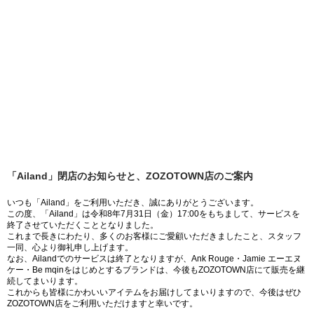
「Ailand」閉店のお知らせと、ZOZOTOWN店のご案内
いつも「Ailand」をご利用いただき、誠にありがとうございます。
この度、「Ailand」は令和8年7月31日（金）17:00をもちまして、サービスを
終了させていただくこととなりました。
これまで長きにわたり、多くのお客様にご愛顧いただきましたこと、スタッフ
一同、心より御礼申し上げます。
なお、Ailandでのサービスは終了となりますが、Ank Rouge・Jamie エーエヌ
ケー・Be mqinをはじめとするブランドは、今後もZOZOTOWN店にて販売を継
続してまいります。
これからも皆様にかわいいアイテムをお届けしてまいりますので、今後はぜひ
ZOZOTOWN店をご利用いただけますと幸いです。