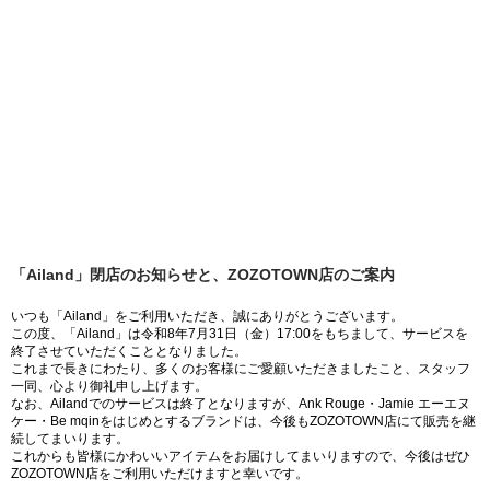
「Ailand」閉店のお知らせと、ZOZOTOWN店のご案内
いつも「Ailand」をご利用いただき、誠にありがとうございます。
この度、「Ailand」は令和8年7月31日（金）17:00をもちまして、サービスを
終了させていただくこととなりました。
これまで長きにわたり、多くのお客様にご愛顧いただきましたこと、スタッフ
一同、心より御礼申し上げます。
なお、Ailandでのサービスは終了となりますが、Ank Rouge・Jamie エーエヌ
ケー・Be mqinをはじめとするブランドは、今後もZOZOTOWN店にて販売を継
続してまいります。
これからも皆様にかわいいアイテムをお届けしてまいりますので、今後はぜひ
ZOZOTOWN店をご利用いただけますと幸いです。