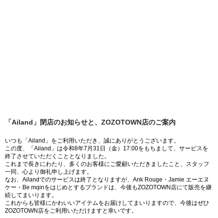
「Ailand」閉店のお知らせと、ZOZOTOWN店のご案内
いつも「Ailand」をご利用いただき、誠にありがとうございます。
この度、「Ailand」は令和8年7月31日（金）17:00をもちまして、サービスを
終了させていただくこととなりました。
これまで長きにわたり、多くのお客様にご愛顧いただきましたこと、スタッフ
一同、心より御礼申し上げます。
なお、Ailandでのサービスは終了となりますが、Ank Rouge・Jamie エーエヌ
ケー・Be mqinをはじめとするブランドは、今後もZOZOTOWN店にて販売を継
続してまいります。
これからも皆様にかわいいアイテムをお届けしてまいりますので、今後はぜひ
ZOZOTOWN店をご利用いただけますと幸いです。