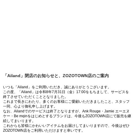
「Ailand」閉店のお知らせと、ZOZOTOWN店のご案内
いつも「Ailand」をご利用いただき、誠にありがとうございます。
この度、「Ailand」は令和8年7月31日（金）17:00をもちまして、サービスを
終了させていただくこととなりました。
これまで長きにわたり、多くのお客様にご愛顧いただきましたこと、スタッフ
一同、心より御礼申し上げます。
なお、Ailandでのサービスは終了となりますが、Ank Rouge・Jamie エーエヌ
ケー・Be mqinをはじめとするブランドは、今後もZOZOTOWN店にて販売を継
続してまいります。
これからも皆様にかわいいアイテムをお届けしてまいりますので、今後はぜひ
ZOZOTOWN店をご利用いただけますと幸いです。