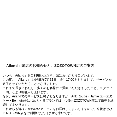
「Ailand」閉店のお知らせと、ZOZOTOWN店のご案内
いつも「Ailand」をご利用いただき、誠にありがとうございます。
この度、「Ailand」は令和8年7月31日（金）17:00をもちまして、サービスを
終了させていただくこととなりました。
これまで長きにわたり、多くのお客様にご愛顧いただきましたこと、スタッフ
一同、心より御礼申し上げます。
なお、Ailandでのサービスは終了となりますが、Ank Rouge・Jamie エーエヌ
ケー・Be mqinをはじめとするブランドは、今後もZOZOTOWN店にて販売を継
続してまいります。
これからも皆様にかわいいアイテムをお届けしてまいりますので、今後はぜひ
ZOZOTOWN店をご利用いただけますと幸いです。