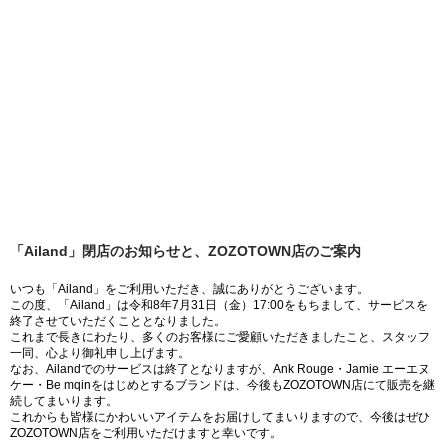
「Ailand」閉店のお知らせと、ZOZOTOWN店のご案内
いつも「Ailand」をご利用いただき、誠にありがとうございます。
この度、「Ailand」は令和8年7月31日（金）17:00をもちまして、サービスを
終了させていただくこととなりました。
これまで長きにわたり、多くのお客様にご愛顧いただきましたこと、スタッフ
一同、心より御礼申し上げます。
なお、Ailandでのサービスは終了となりますが、Ank Rouge・Jamie エーエヌ
ケー・Be mqinをはじめとするブランドは、今後もZOZOTOWN店にて販売を継
続してまいります。
これからも皆様にかわいいアイテムをお届けしてまいりますので、今後はぜひ
ZOZOTOWN店をご利用いただけますと幸いです。