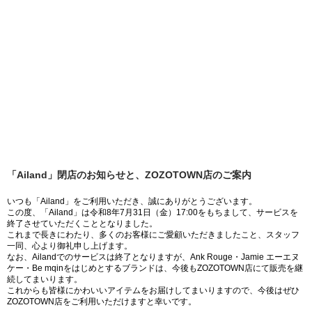
「Ailand」閉店のお知らせと、ZOZOTOWN店のご案内
いつも「Ailand」をご利用いただき、誠にありがとうございます。
この度、「Ailand」は令和8年7月31日（金）17:00をもちまして、サービスを
終了させていただくこととなりました。
これまで長きにわたり、多くのお客様にご愛顧いただきましたこと、スタッフ
一同、心より御礼申し上げます。
なお、Ailandでのサービスは終了となりますが、Ank Rouge・Jamie エーエヌ
ケー・Be mqinをはじめとするブランドは、今後もZOZOTOWN店にて販売を継
続してまいります。
これからも皆様にかわいいアイテムをお届けしてまいりますので、今後はぜひ
ZOZOTOWN店をご利用いただけますと幸いです。