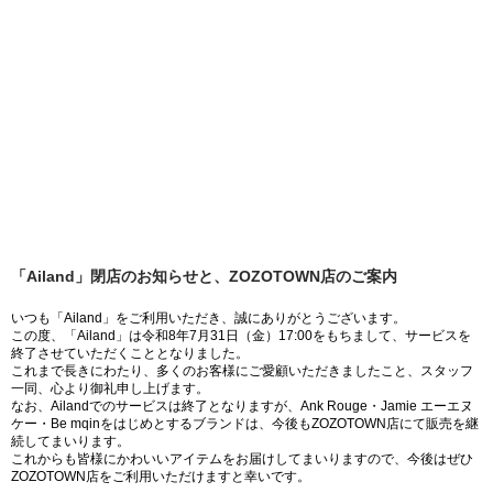
「Ailand」閉店のお知らせと、ZOZOTOWN店のご案内
いつも「Ailand」をご利用いただき、誠にありがとうございます。
この度、「Ailand」は令和8年7月31日（金）17:00をもちまして、サービスを
終了させていただくこととなりました。
これまで長きにわたり、多くのお客様にご愛顧いただきましたこと、スタッフ
一同、心より御礼申し上げます。
なお、Ailandでのサービスは終了となりますが、Ank Rouge・Jamie エーエヌ
ケー・Be mqinをはじめとするブランドは、今後もZOZOTOWN店にて販売を継
続してまいります。
これからも皆様にかわいいアイテムをお届けしてまいりますので、今後はぜひ
ZOZOTOWN店をご利用いただけますと幸いです。