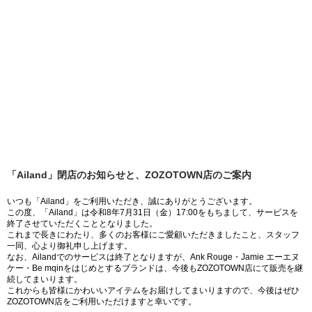
「Ailand」閉店のお知らせと、ZOZOTOWN店のご案内
いつも「Ailand」をご利用いただき、誠にありがとうございます。
この度、「Ailand」は令和8年7月31日（金）17:00をもちまして、サービスを
終了させていただくこととなりました。
これまで長きにわたり、多くのお客様にご愛顧いただきましたこと、スタッフ
一同、心より御礼申し上げます。
なお、Ailandでのサービスは終了となりますが、Ank Rouge・Jamie エーエヌ
ケー・Be mqinをはじめとするブランドは、今後もZOZOTOWN店にて販売を継
続してまいります。
これからも皆様にかわいいアイテムをお届けしてまいりますので、今後はぜひ
ZOZOTOWN店をご利用いただけますと幸いです。