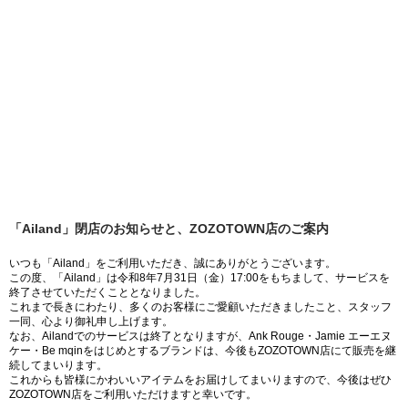
「Ailand」閉店のお知らせと、ZOZOTOWN店のご案内
いつも「Ailand」をご利用いただき、誠にありがとうございます。
この度、「Ailand」は令和8年7月31日（金）17:00をもちまして、サービスを
終了させていただくこととなりました。
これまで長きにわたり、多くのお客様にご愛顧いただきましたこと、スタッフ
一同、心より御礼申し上げます。
なお、Ailandでのサービスは終了となりますが、Ank Rouge・Jamie エーエヌ
ケー・Be mqinをはじめとするブランドは、今後もZOZOTOWN店にて販売を継
続してまいります。
これからも皆様にかわいいアイテムをお届けしてまいりますので、今後はぜひ
ZOZOTOWN店をご利用いただけますと幸いです。