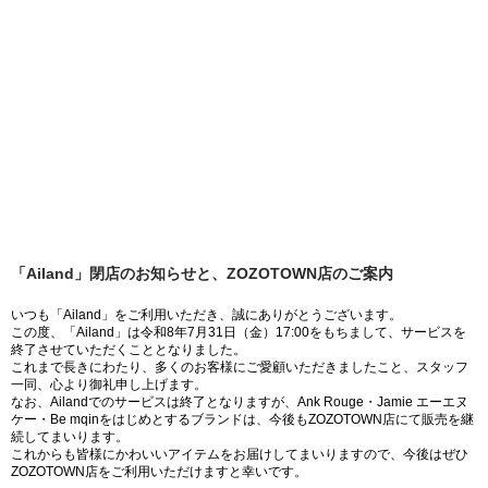
「Ailand」閉店のお知らせと、ZOZOTOWN店のご案内
いつも「Ailand」をご利用いただき、誠にありがとうございます。
この度、「Ailand」は令和8年7月31日（金）17:00をもちまして、サービスを
終了させていただくこととなりました。
これまで長きにわたり、多くのお客様にご愛顧いただきましたこと、スタッフ
一同、心より御礼申し上げます。
なお、Ailandでのサービスは終了となりますが、Ank Rouge・Jamie エーエヌ
ケー・Be mqinをはじめとするブランドは、今後もZOZOTOWN店にて販売を継
続してまいります。
これからも皆様にかわいいアイテムをお届けしてまいりますので、今後はぜひ
ZOZOTOWN店をご利用いただけますと幸いです。