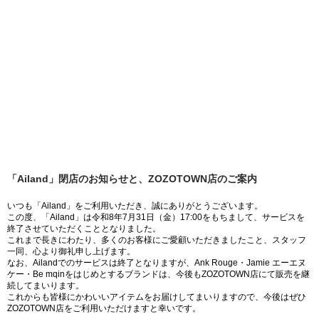
「Ailand」閉店のお知らせと、ZOZOTOWN店のご案内
いつも「Ailand」をご利用いただき、誠にありがとうございます。
この度、「Ailand」は令和8年7月31日（金）17:00をもちまして、サービスを
終了させていただくこととなりました。
これまで長きにわたり、多くのお客様にご愛顧いただきましたこと、スタッフ
一同、心より御礼申し上げます。
なお、Ailandでのサービスは終了となりますが、Ank Rouge・Jamie エーエヌ
ケー・Be mqinをはじめとするブランドは、今後もZOZOTOWN店にて販売を継
続してまいります。
これからも皆様にかわいいアイテムをお届けしてまいりますので、今後はぜひ
ZOZOTOWN店をご利用いただけますと幸いです。