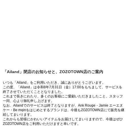
「Ailand」閉店のお知らせと、ZOZOTOWN店のご案内
いつも「Ailand」をご利用いただき、誠にありがとうございます。
この度、「Ailand」は令和8年7月31日（金）17:00をもちまして、サービスを
終了させていただくこととなりました。
これまで長きにわたり、多くのお客様にご愛顧いただきましたこと、スタッフ
一同、心より御礼申し上げます。
なお、Ailandでのサービスは終了となりますが、Ank Rouge・Jamie エーエヌ
ケー・Be mqinをはじめとするブランドは、今後もZOZOTOWN店にて販売を継
続してまいります。
これからも皆様にかわいいアイテムをお届けしてまいりますので、今後はぜひ
ZOZOTOWN店をご利用いただけますと幸いです。