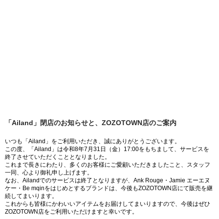
「Ailand」閉店のお知らせと、ZOZOTOWN店のご案内
いつも「Ailand」をご利用いただき、誠にありがとうございます。
この度、「Ailand」は令和8年7月31日（金）17:00をもちまして、サービスを
終了させていただくこととなりました。
これまで長きにわたり、多くのお客様にご愛顧いただきましたこと、スタッフ
一同、心より御礼申し上げます。
なお、Ailandでのサービスは終了となりますが、Ank Rouge・Jamie エーエヌ
ケー・Be mqinをはじめとするブランドは、今後もZOZOTOWN店にて販売を継
続してまいります。
これからも皆様にかわいいアイテムをお届けしてまいりますので、今後はぜひ
ZOZOTOWN店をご利用いただけますと幸いです。