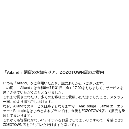
「Ailand」閉店のお知らせと、ZOZOTOWN店のご案内
いつも「Ailand」をご利用いただき、誠にありがとうございます。
この度、「Ailand」は令和8年7月31日（金）17:00をもちまして、サービスを
終了させていただくこととなりました。
これまで長きにわたり、多くのお客様にご愛顧いただきましたこと、スタッフ
一同、心より御礼申し上げます。
なお、Ailandでのサービスは終了となりますが、Ank Rouge・Jamie エーエヌ
ケー・Be mqinをはじめとするブランドは、今後もZOZOTOWN店にて販売を継
続してまいります。
これからも皆様にかわいいアイテムをお届けしてまいりますので、今後はぜひ
ZOZOTOWN店をご利用いただけますと幸いです。