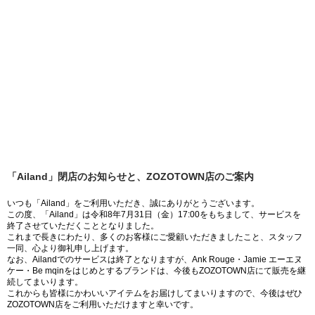
「Ailand」閉店のお知らせと、ZOZOTOWN店のご案内
いつも「Ailand」をご利用いただき、誠にありがとうございます。
この度、「Ailand」は令和8年7月31日（金）17:00をもちまして、サービスを
終了させていただくこととなりました。
これまで長きにわたり、多くのお客様にご愛顧いただきましたこと、スタッフ
一同、心より御礼申し上げます。
なお、Ailandでのサービスは終了となりますが、Ank Rouge・Jamie エーエヌ
ケー・Be mqinをはじめとするブランドは、今後もZOZOTOWN店にて販売を継
続してまいります。
これからも皆様にかわいいアイテムをお届けしてまいりますので、今後はぜひ
ZOZOTOWN店をご利用いただけますと幸いです。