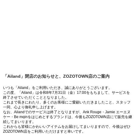
「Ailand」閉店のお知らせと、ZOZOTOWN店のご案内
いつも「Ailand」をご利用いただき、誠にありがとうございます。
この度、「Ailand」は令和8年7月31日（金）17:00をもちまして、サービスを
終了させていただくこととなりました。
これまで長きにわたり、多くのお客様にご愛顧いただきましたこと、スタッフ
一同、心より御礼申し上げます。
なお、Ailandでのサービスは終了となりますが、Ank Rouge・Jamie エーエヌ
ケー・Be mqinをはじめとするブランドは、今後もZOZOTOWN店にて販売を継
続してまいります。
これからも皆様にかわいいアイテムをお届けしてまいりますので、今後はぜひ
ZOZOTOWN店をご利用いただけますと幸いです。