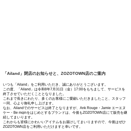
「Ailand」閉店のお知らせと、ZOZOTOWN店のご案内
いつも「Ailand」をご利用いただき、誠にありがとうございます。
この度、「Ailand」は令和8年7月31日（金）17:00をもちまして、サービスを
終了させていただくこととなりました。
これまで長きにわたり、多くのお客様にご愛顧いただきましたこと、スタッフ
一同、心より御礼申し上げます。
なお、Ailandでのサービスは終了となりますが、Ank Rouge・Jamie エーエヌ
ケー・Be mqinをはじめとするブランドは、今後もZOZOTOWN店にて販売を継
続してまいります。
これからも皆様にかわいいアイテムをお届けしてまいりますので、今後はぜひ
ZOZOTOWN店をご利用いただけますと幸いです。