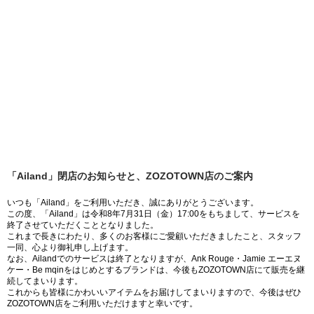
「Ailand」閉店のお知らせと、ZOZOTOWN店のご案内
いつも「Ailand」をご利用いただき、誠にありがとうございます。
この度、「Ailand」は令和8年7月31日（金）17:00をもちまして、サービスを
終了させていただくこととなりました。
これまで長きにわたり、多くのお客様にご愛顧いただきましたこと、スタッフ
一同、心より御礼申し上げます。
なお、Ailandでのサービスは終了となりますが、Ank Rouge・Jamie エーエヌ
ケー・Be mqinをはじめとするブランドは、今後もZOZOTOWN店にて販売を継
続してまいります。
これからも皆様にかわいいアイテムをお届けしてまいりますので、今後はぜひ
ZOZOTOWN店をご利用いただけますと幸いです。