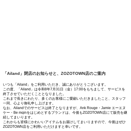
「Ailand」閉店のお知らせと、ZOZOTOWN店のご案内
いつも「Ailand」をご利用いただき、誠にありがとうございます。
この度、「Ailand」は令和8年7月31日（金）17:00をもちまして、サービスを
終了させていただくこととなりました。
これまで長きにわたり、多くのお客様にご愛顧いただきましたこと、スタッフ
一同、心より御礼申し上げます。
なお、Ailandでのサービスは終了となりますが、Ank Rouge・Jamie エーエヌ
ケー・Be mqinをはじめとするブランドは、今後もZOZOTOWN店にて販売を継
続してまいります。
これからも皆様にかわいいアイテムをお届けしてまいりますので、今後はぜひ
ZOZOTOWN店をご利用いただけますと幸いです。