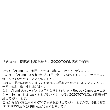
「Ailand」閉店のお知らせと、ZOZOTOWN店のご案内
いつも「Ailand」をご利用いただき、誠にありがとうございます。
この度、「Ailand」は令和8年7月31日（金）17:00をもちまして、サービスを
終了させていただくこととなりました。
これまで長きにわたり、多くのお客様にご愛顧いただきましたこと、スタッフ
一同、心より御礼申し上げます。
なお、Ailandでのサービスは終了となりますが、Ank Rouge・Jamie エーエヌ
ケー・Be mqinをはじめとするブランドは、今後もZOZOTOWN店にて販売を継
続してまいります。
これからも皆様にかわいいアイテムをお届けしてまいりますので、今後はぜひ
ZOZOTOWN店をご利用いただけますと幸いです。