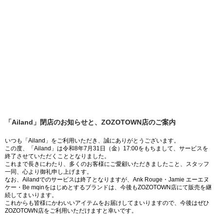
「Ailand」閉店のお知らせと、ZOZOTOWN店のご案内
いつも「Ailand」をご利用いただき、誠にありがとうございます。
この度、「Ailand」は令和8年7月31日（金）17:00をもちまして、サービスを
終了させていただくこととなりました。
これまで長きにわたり、多くのお客様にご愛顧いただきましたこと、スタッフ
一同、心より御礼申し上げます。
なお、Ailandでのサービスは終了となりますが、Ank Rouge・Jamie エーエヌ
ケー・Be mqinをはじめとするブランドは、今後もZOZOTOWN店にて販売を継
続してまいります。
これからも皆様にかわいいアイテムをお届けしてまいりますので、今後はぜひ
ZOZOTOWN店をご利用いただけますと幸いです。