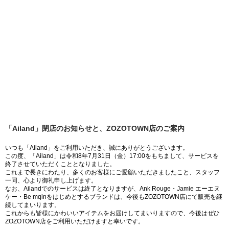
「Ailand」閉店のお知らせと、ZOZOTOWN店のご案内
いつも「Ailand」をご利用いただき、誠にありがとうございます。
この度、「Ailand」は令和8年7月31日（金）17:00をもちまして、サービスを
終了させていただくこととなりました。
これまで長きにわたり、多くのお客様にご愛顧いただきましたこと、スタッフ
一同、心より御礼申し上げます。
なお、Ailandでのサービスは終了となりますが、Ank Rouge・Jamie エーエヌ
ケー・Be mqinをはじめとするブランドは、今後もZOZOTOWN店にて販売を継
続してまいります。
これからも皆様にかわいいアイテムをお届けしてまいりますので、今後はぜひ
ZOZOTOWN店をご利用いただけますと幸いです。