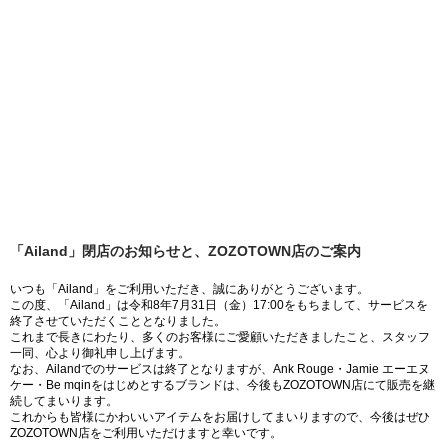
「Ailand」閉店のお知らせと、ZOZOTOWN店のご案内
いつも「Ailand」をご利用いただき、誠にありがとうございます。
この度、「Ailand」は令和8年7月31日（金）17:00をもちまして、サービスを
終了させていただくこととなりました。
これまで長きにわたり、多くのお客様にご愛顧いただきましたこと、スタッフ
一同、心より御礼申し上げます。
なお、Ailandでのサービスは終了となりますが、Ank Rouge・Jamie エーエヌ
ケー・Be mqinをはじめとするブランドは、今後もZOZOTOWN店にて販売を継
続してまいります。
これからも皆様にかわいいアイテムをお届けしてまいりますので、今後はぜひ
ZOZOTOWN店をご利用いただけますと幸いです。