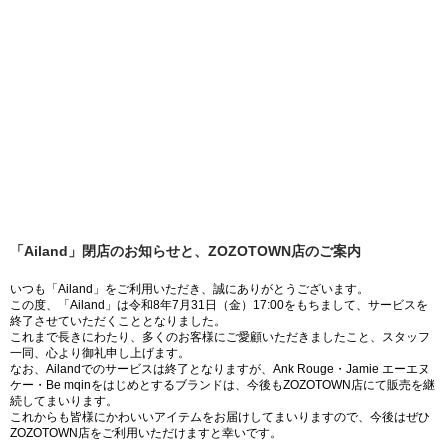
「Ailand」閉店のお知らせと、ZOZOTOWN店のご案内
いつも「Ailand」をご利用いただき、誠にありがとうございます。
この度、「Ailand」は令和8年7月31日（金）17:00をもちまして、サービスを
終了させていただくこととなりました。
これまで長きにわたり、多くのお客様にご愛顧いただきましたこと、スタッフ
一同、心より御礼申し上げます。
なお、Ailandでのサービスは終了となりますが、Ank Rouge・Jamie エーエヌ
ケー・Be mqinをはじめとするブランドは、今後もZOZOTOWN店にて販売を継
続してまいります。
これからも皆様にかわいいアイテムをお届けしてまいりますので、今後はぜひ
ZOZOTOWN店をご利用いただけますと幸いです。