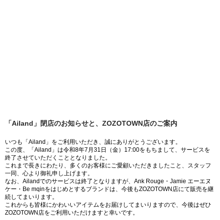
「Ailand」閉店のお知らせと、ZOZOTOWN店のご案内
いつも「Ailand」をご利用いただき、誠にありがとうございます。
この度、「Ailand」は令和8年7月31日（金）17:00をもちまして、サービスを
終了させていただくこととなりました。
これまで長きにわたり、多くのお客様にご愛顧いただきましたこと、スタッフ
一同、心より御礼申し上げます。
なお、Ailandでのサービスは終了となりますが、Ank Rouge・Jamie エーエヌ
ケー・Be mqinをはじめとするブランドは、今後もZOZOTOWN店にて販売を継
続してまいります。
これからも皆様にかわいいアイテムをお届けしてまいりますので、今後はぜひ
ZOZOTOWN店をご利用いただけますと幸いです。