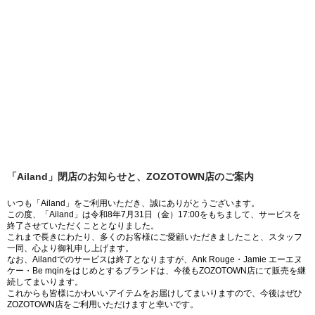
「Ailand」閉店のお知らせと、ZOZOTOWN店のご案内
いつも「Ailand」をご利用いただき、誠にありがとうございます。
この度、「Ailand」は令和8年7月31日（金）17:00をもちまして、サービスを
終了させていただくこととなりました。
これまで長きにわたり、多くのお客様にご愛顧いただきましたこと、スタッフ
一同、心より御礼申し上げます。
なお、Ailandでのサービスは終了となりますが、Ank Rouge・Jamie エーエヌ
ケー・Be mqinをはじめとするブランドは、今後もZOZOTOWN店にて販売を継
続してまいります。
これからも皆様にかわいいアイテムをお届けしてまいりますので、今後はぜひ
ZOZOTOWN店をご利用いただけますと幸いです。