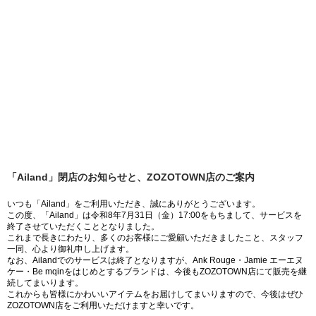
「Ailand」閉店のお知らせと、ZOZOTOWN店のご案内
いつも「Ailand」をご利用いただき、誠にありがとうございます。
この度、「Ailand」は令和8年7月31日（金）17:00をもちまして、サービスを
終了させていただくこととなりました。
これまで長きにわたり、多くのお客様にご愛顧いただきましたこと、スタッフ
一同、心より御礼申し上げます。
なお、Ailandでのサービスは終了となりますが、Ank Rouge・Jamie エーエヌ
ケー・Be mqinをはじめとするブランドは、今後もZOZOTOWN店にて販売を継
続してまいります。
これからも皆様にかわいいアイテムをお届けしてまいりますので、今後はぜひ
ZOZOTOWN店をご利用いただけますと幸いです。