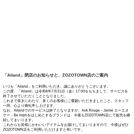
「Ailand」閉店のお知らせと、ZOZOTOWN店のご案内
いつも「Ailand」をご利用いただき、誠にありがとうございます。
この度、「Ailand」は令和8年7月31日（金）17:00をもちまして、サービスを
終了させていただくこととなりました。
これまで長きにわたり、多くのお客様にご愛顧いただきましたこと、スタッフ
一同、心より御礼申し上げます。
なお、Ailandでのサービスは終了となりますが、Ank Rouge・Jamie エーエヌ
ケー・Be mqinをはじめとするブランドは、今後もZOZOTOWN店にて販売を継
続してまいります。
これからも皆様にかわいいアイテムをお届けしてまいりますので、今後はぜひ
ZOZOTOWN店をご利用いただけますと幸いです。