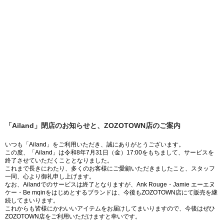
「Ailand」閉店のお知らせと、ZOZOTOWN店のご案内
いつも「Ailand」をご利用いただき、誠にありがとうございます。
この度、「Ailand」は令和8年7月31日（金）17:00をもちまして、サービスを
終了させていただくこととなりました。
これまで長きにわたり、多くのお客様にご愛顧いただきましたこと、スタッフ
一同、心より御礼申し上げます。
なお、Ailandでのサービスは終了となりますが、Ank Rouge・Jamie エーエヌ
ケー・Be mqinをはじめとするブランドは、今後もZOZOTOWN店にて販売を継
続してまいります。
これからも皆様にかわいいアイテムをお届けしてまいりますので、今後はぜひ
ZOZOTOWN店をご利用いただけますと幸いです。